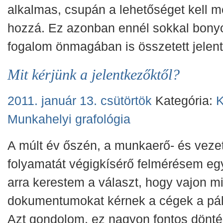
alkalmas, csupán a lehetőséget kell 
hozzá. Ez azonban ennél sokkal bonyo
fogalom önmagában is összetett jelen
Mit kérjünk a jelentkezőktől?
2011. január 13. csütörtök
Kategória:
K
Munkahelyi grafológia
A múlt év őszén, a munkaerő- és veze
folyamatát végigkísérő felmérésem eg
arra kerestem a választ, hogy vajon m
dokumentumokat kérnek a cégek a pál
Azt gondolom, ez nagyon fontos dönté