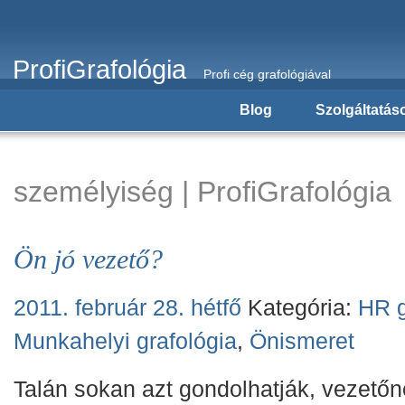
ProfiGrafológia
Profi cég grafológiával
Blog
Szolgáltatás
személyiség | ProfiGrafológia
Ön jó vezető?
2011. február 28. hétfő
Kategória:
HR g
Munkahelyi grafológia
,
Önismeret
Talán sokan azt gondolhatják, vezető