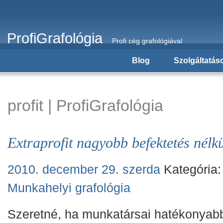
ProfiGrafológia
Profi cég grafológiával
Blog
Szolgáltatás
profit | ProfiGrafológia
Extraprofit nagyobb befektetés nélk
2010. december 29. szerda
Kategória
Munkahelyi grafológia
Szeretné, ha munkatársai hatékonyab