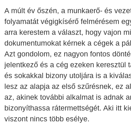
A múlt év őszén, a munkaerő- és veze
folyamatát végigkísérő felmérésem eg
arra kerestem a választ, hogy vajon m
dokumentumokat kérnek a cégek a pál
Azt gondolom, ez nagyon fontos dönté
jelentkező és a cég ezeken keresztül t
és sokakkal bizony utoljára is a kivála
lesz az alapja az első szűrésnek, ez al
az, akinek további alkalmat is adnak a
bizonyíthassa rátermettségét. Aki itt k
viszont nincs több esélye.