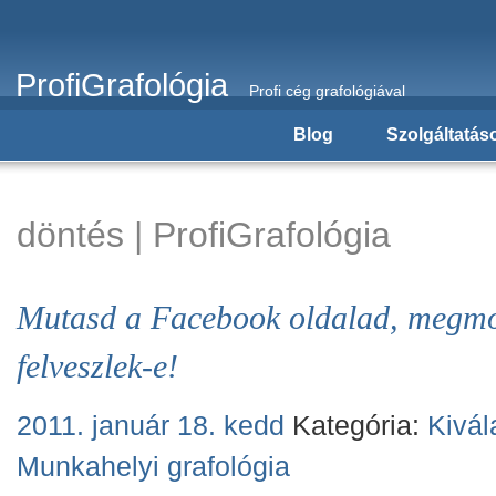
ProfiGrafológia
Profi cég grafológiával
Blog
Szolgáltatás
döntés | ProfiGrafológia
Mutasd a Facebook oldalad, megm
felveszlek-e!
2011. január 18. kedd
Kategória:
Kivál
Munkahelyi grafológia