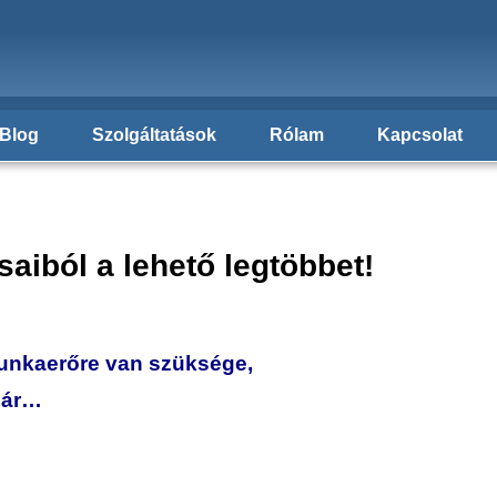
Blog
Szolgáltatások
Rólam
Kapcsolat
aiból a lehető legtöbbet!
unkaerőre van szüksége,
már…