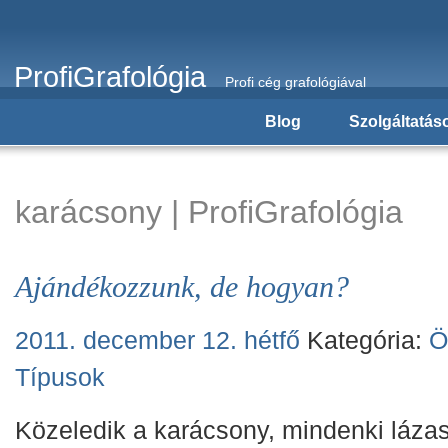
ProfiGrafológia
Profi cég grafológiával
Blog
Szolgáltatás
karácsony | ProfiGrafológia
Ajándékozzunk, de hogyan?
2011. december 12. hétfő
Kategória:
Ö
Típusok
Közeledik a karácsony, mindenki láza